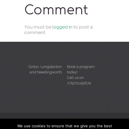
Comment
You must be
logged in
to post a
comment.
Girton, Longstanton
Book a program
and Needingworth
today!
Call us on
07972149874
We use cookies to ensure that we give you the best