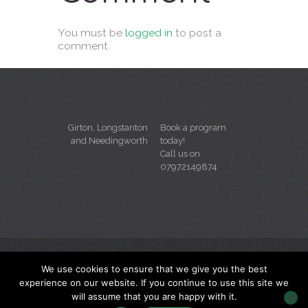
You must be
logged in
to post a
comment.
Girton, Longstanton
Book a program
and Needingworth
today!
Call us on
07972149874
We use cookies to ensure that we give you the best
experience on our website. If you continue to use this site we
will assume that you are happy with it.
Game Set Tennis © 2026 All Rights Reserved |