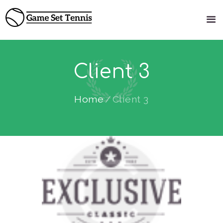
Client 3
Home
Client 3